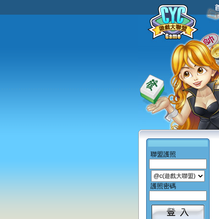
聯盟護照
護照密碼