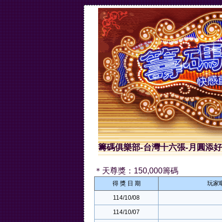
籌碼俱樂部-台灣十六張-月圓添好
＊天尊獎：150,000籌碼
得 獎 日 期
玩家
114/10/08
114/10/07