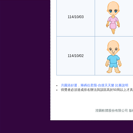
114/10/03
114/10/02
月圓添好運．籌碼任君囤-自摸天天樂 比賽說明
得獎者必須達成排名辦法與該區高於50局以上才
澄圓軟體股份有限公司 版