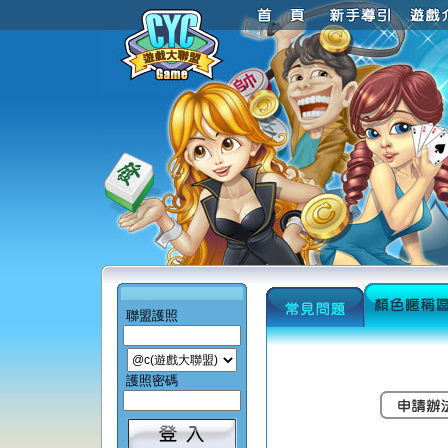
聯盟護照
護照密碼