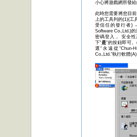
小心將遊戲網所發給
此時您需要將您目前
上的工具列的(1){工具}
受信任的發行者} →(6){Chu
Software Co.
密碼登入， 安全
下"
是
"的按鈕即可。(
選"永遠從"Chun-Hsiang
Co.,Ltd."執行軟