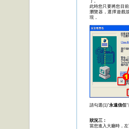
了。
此時您只要將您目前
瀏覽器，選擇遊戲
現，
請勾選(1)"
永遠信任
"
狀況三：
當您進入大廳時，左下角視窗