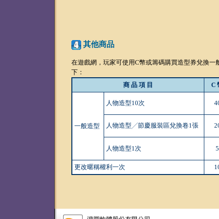
其他商品
在遊戲網，玩家可使用C幣或籌碼購買造型券兌換一
下：
商 品 項 目
C
人物造型10次
4
人物造型╱節慶服裝區兌換卷1張
2
一般造型
人物造型1次
5
更改暱稱權利一次
1