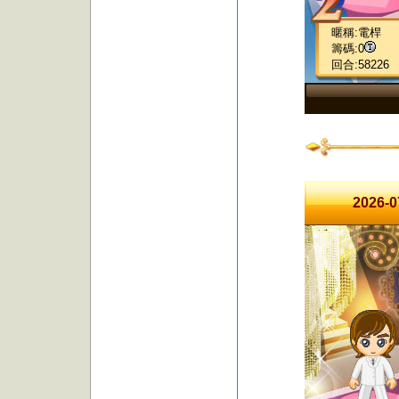
暱稱:電桿
籌碼:0
回合:58226
2026