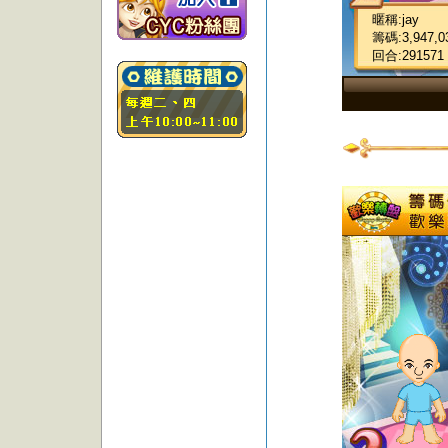
暱稱:jay
籌碼:3,947,0
回合:291571