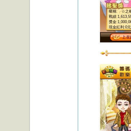
暱稱:╭☆之
戰績:1,613,5
獎金:1,000,0
現金紅利:0元