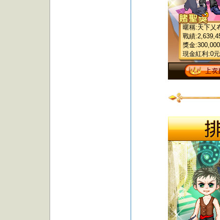
暱稱:天下乂
戰績:2,639,4
獎金:300,000
現金紅利:0元