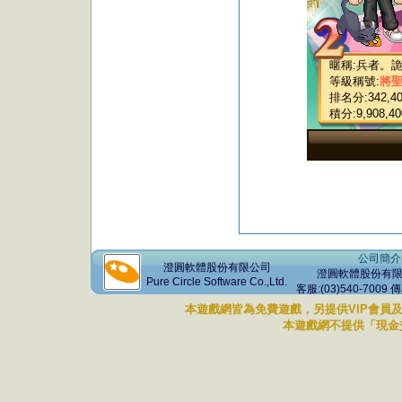
暱稱:
兵
者。
等級稱號:
將
排名分:342,40
積分:9,908,40
公司簡介
澄圓軟體股份有限公司
澄圓軟體股份有限公司 版權
Pure Circle Software Co.,Ltd.
客服:(03)540-7009 
本遊戲網皆為免費遊戲，另提供VIP會員
本遊戲網不提供「現金