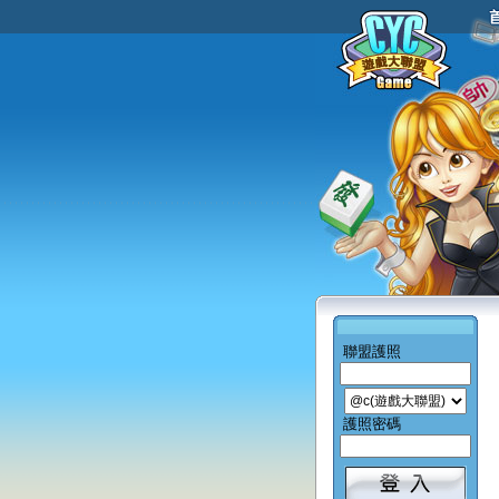
聯盟護照
護照密碼