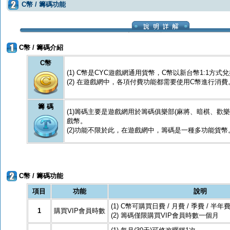
C幣 / 籌碼功能
C幣 / 籌碼介紹
C幣
(1) C幣是CYC遊戲網通用貨幣，C幣以新台幣1:1方式
(2) 在遊戲網中，各項付費功能都需要使用C幣進行消費
籌 碼
(1)籌碼主要是遊戲網用於籌碼俱樂部(麻將、暗棋、歡
戲幣。
(2)功能不限於此，在遊戲網中，籌碼是一種多功能貨幣
C幣 / 籌碼功能
項目
功能
說明
(1) C幣可購買日費 / 月費 / 季費 / 半年費
1
購買VIP會員時數
(2) 籌碼僅限購買VIP會員時數一個月