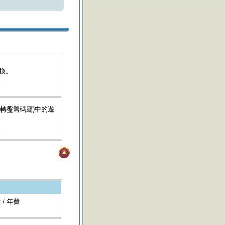
兌換。
。
樂轉盤籌碼廳)中的遊
。
 / 年費